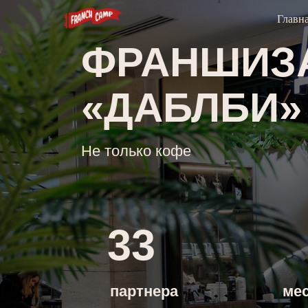
Главн
ФРАНШИЗА
«ДАБЛБИ»
Не только кофе
33
3
партнера
месяца 
запуск