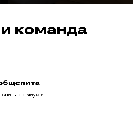
 и команда
е общепита
своить премиум и