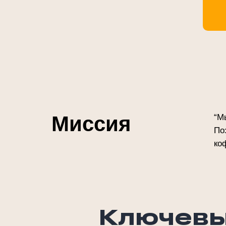
Миссия
“М
По
ко
Ключевы