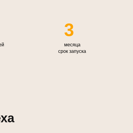
3
ей
месяца
срок запуска
еха