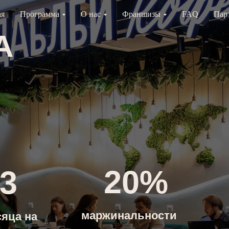
ая
Программа
О нас
Франшизы
FAQ
Пар
20%
маржинальности
на