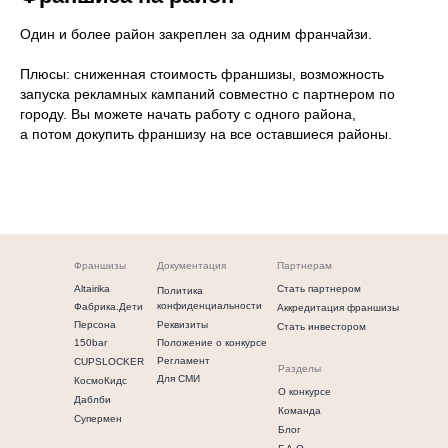
Один и более район закреплен за одним франчайзи.
Плюсы: сниженная стоимость франшизы, возможность
запуска рекламных кампаний совместно с партнером по
городу. Вы можете начать работу с одного района,
а потом докупить франшизу на все оставшиеся районы.
Франшизы
Документация
Партнерам
Altairika
Стать партнером
Политика
конфиденциальности
Фабрика.Дети
Аккредитация франшизы
Персона
Реквизиты
Стать инвестором
150bar
Положение о конкурсе
Регламент
CUPSLOCKER
Разделы
Для СМИ
КосмоКидс
О конкурсе
Даблби
Команда
Супермен
Блог